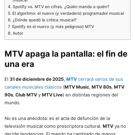
musical
Spotify vs. MTV en cifras. ¿Quién manda a quién?
El algoritmo: el nuevo (y verdadero) programador musical
¿Dónde quedó la crítica musical?
Spotify es el nuevo (y más peligroso) MTV
Autor
MTV apaga la pantalla: el fin de
una era
El
31 de diciembre de 2025
,
MTV
cerrará varios de sus
canales musicales clásicos
(
MTV Music
,
MTV 80s
,
MTV
90s
,
Club MTV
y
MTV Live
) en distintas regiones del
mundo.
No es una anécdota: es el acta de defunción de la
televisión musical como prescriptora cultural.
MTV
ya no
decide tendencias. El mando ha cambiado de manos.