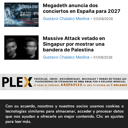
Megadeth anuncia dos
conciertos en España para 2027
Gustavo Chalako Medina
-
03/08/2026
Massive Attack vetado en
Singapur por mostrar una
bandera de Palestina
Gustavo Chalako Medina
-
01/08/2026
Con su acuerdo, nosotros y nuestros socios usamos cookies o
© ArepaVolatil.Com 2021-2025 - Hecho por humanos, no por
tecnologías similares para almacenar, acceder y procesar datos
IA. | Todos los derechos reservados.
que nos ayudan a ofrecerle un mejor contenido. Clic en ajustes
para leer más.