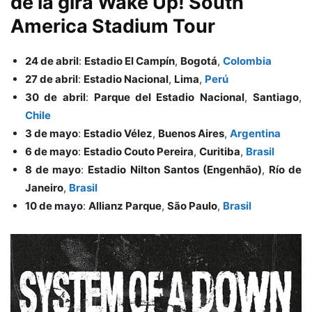
de la gira Wake Up! South
America Stadium Tour
24 de abril
:
Estadio El Campín
,
Bogotá
,
Colombia
27 de abril
:
Estadio Nacional
,
Lima
,
Perú
30 de abril
:
Parque del Estadio Nacional
,
Santiago
,
Chile
3 de mayo
:
Estadio Vélez
,
Buenos Aires
,
Argentina
6 de mayo
:
Estadio Couto Pereira
,
Curitiba
,
Brasil
8 de mayo
:
Estadio Nilton Santos (Engenhão)
,
Río de
Janeiro
,
Brasil
10 de mayo
:
Allianz Parque
,
São Paulo
,
Brasil