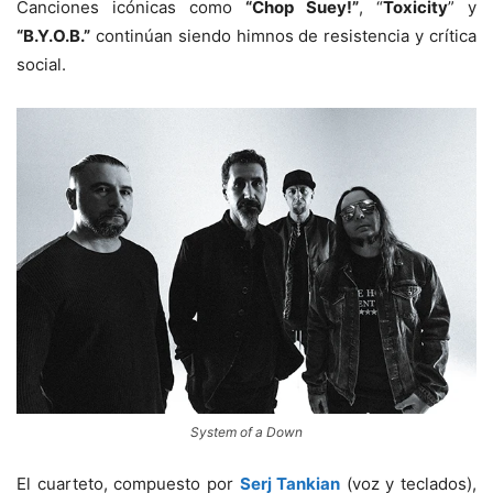
Canciones icónicas como
“Chop Suey!”
, “
Toxicity
” y
“B.Y.O.B.”
continúan siendo himnos de resistencia y crítica
social.
System of a Down
El cuarteto, compuesto por
Serj Tankian
(voz y teclados),