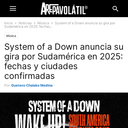
Inicio
Noticias
Música
System of a Down anuncia su gira por
Sudamérica en 2025: fechas...
Música
System of a Down anuncia su
gira por Sudamérica en 2025:
fechas y ciudades
confirmadas
Por
Gustavo Chalako Medina
-