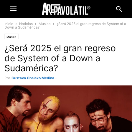
Inicio
Noticias
Música
¿Será 2025 el gran regreso de System of a
Down a Sudamérica?
Música
¿Será 2025 el gran regreso
de System of a Down a
Sudamérica?
Por
Gustavo Chalako Medina
-