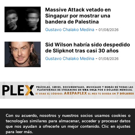
Massive Attack vetado en
Singapur por mostrar una
bandera de Palestina
Gustavo Chalako Medina
-
01/08/2026
Sid Wilson habría sido despedido
de Slipknot tras casi 30 años
Gustavo Chalako Medina
-
01/08/2026
Con su acuerdo, nosotros y nuestros socios usamos cookies o
© ArepaVolatil.Com 2021-2025 - Hecho por humanos, no por
tecnologías similares para almacenar, acceder y procesar datos
IA. | Todos los derechos reservados.
que nos ayudan a ofrecerle un mejor contenido. Clic en ajustes
para leer más.