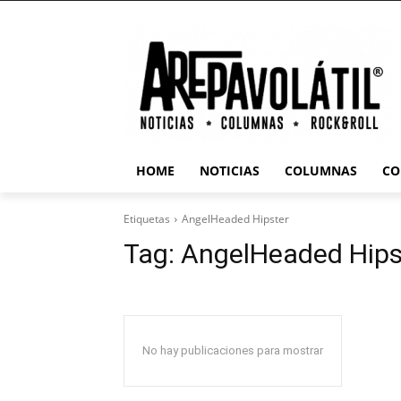
HOME
NOTICIAS
COLUMNAS
CO
Etiquetas
AngelHeaded Hipster
Tag:
AngelHeaded Hips
No hay publicaciones para mostrar