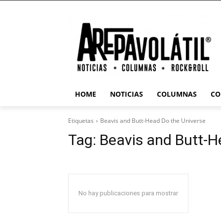
HOME
NOTICIAS
COLUMNAS
CO
Etiquetas
Beavis and Butt-Head Do the Universe
Tag:
Beavis and Butt-H
No hay publicaciones para mostrar