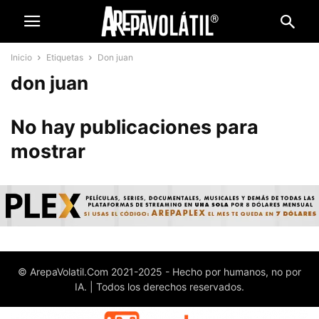
Inicio
Etiquetas
Don juan
don juan
No hay publicaciones para
mostrar
© ArepaVolatil.Com 2021-2025 - Hecho por humanos, no por
IA. | Todos los derechos reservados.