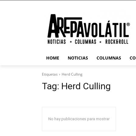
HOME
NOTICIAS
COLUMNAS
CO
Etiquetas
Herd Culling
Tag:
Herd Culling
No hay publicaciones para mostrar