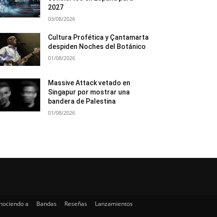
2027
03/08/2026
Cultura Profética y Çantamarta
despiden Noches del Botánico
01/08/2026
Massive Attack vetado en
Singapur por mostrar una
bandera de Palestina
01/08/2026
nociendo a
Bandas
Reseñas
Lanzamientos