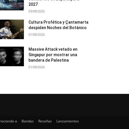
2027
03/08/2026
Cultura Profética y Çantamarta
despiden Noches del Botánico
01/08/2026
Massive Attack vetado en
Singapur por mostrar una
bandera de Palestina
01/08/2026
nociendo a
Bandas
Reseñas
Lanzamientos