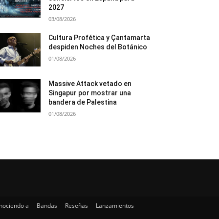
2027
03/08/2026
Cultura Profética y Çantamarta
despiden Noches del Botánico
01/08/2026
Massive Attack vetado en
Singapur por mostrar una
bandera de Palestina
01/08/2026
nociendo a
Bandas
Reseñas
Lanzamientos