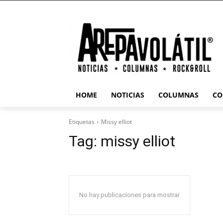
HOME
NOTICIAS
COLUMNAS
CO
Etiquetas
Missy elliot
Tag:
missy elliot
No hay publicaciones para mostrar