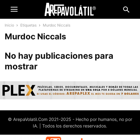
Inicio
Etiquetas
Murdoc Niccals
Murdoc Niccals
No hay publicaciones para
mostrar
© ArepaVolatil.Com 2021-2025 - Hecho por humanos, no por
IA. | Todos los derechos reservados.