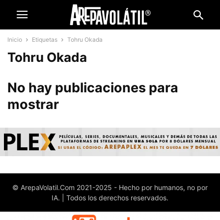
Inicio
Etiquetas
Tohru Okada
Tohru Okada
No hay publicaciones para
mostrar
© ArepaVolatil.Com 2021-2025 - Hecho por humanos, no por
IA. | Todos los derechos reservados.