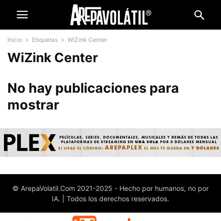
Inicio
Etiquetas
WiZink Center
WiZink Center
No hay publicaciones para
mostrar
© ArepaVolatil.Com 2021-2025 - Hecho por humanos, no por
IA. | Todos los derechos reservados.