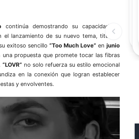
Rec
R
o
continúa demostrando su capacidad de
n el lanzamiento de su nuevo tema, titulado
su exitoso sencillo
“Too Much Love”
en
junio
n una propuesta que promete tocar las fibras
.
“LOVR”
no solo refuerza su estilo emocional
undiza en la conexión que logran establecer
nestas y envolventes.