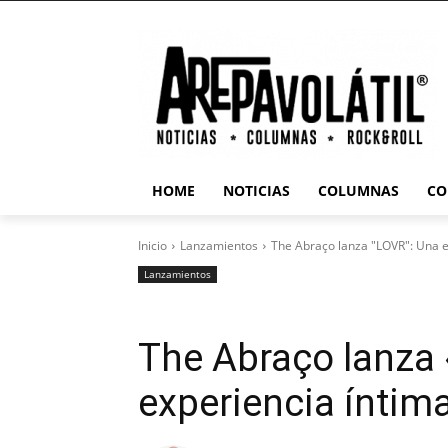
HOME
NOTICIAS
COLUMNAS
CO
Inicio
Lanzamientos
The Abraço lanza "LOVR": Una e
Lanzamientos
The Abraço lanza
experiencia íntim