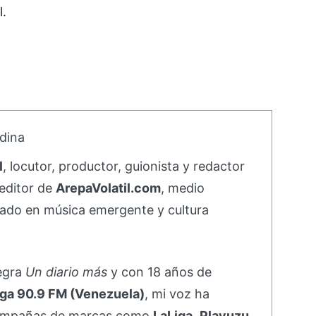
l.
dina
l
, locutor, productor, guionista y redactor
editor de
ArepaVolatil.com
, medio
ado en música emergente y cultura
negra
Un diario más
y con 18 años de
ga 90.9 FM (Venezuela)
, mi voz ha
campañas de marcas como
LaLiga
,
Playuzu