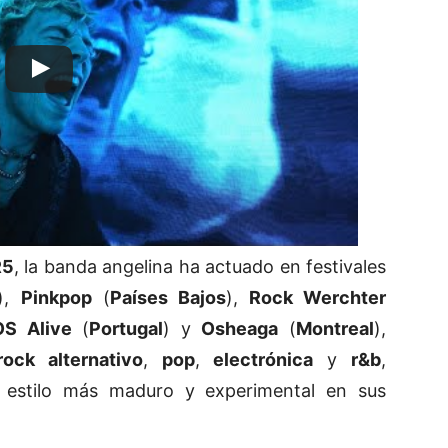
R5
, la banda angelina ha actuado en festivales
),
Pinkpop
(
Países Bajos
),
Rock Werchter
S Alive
(
Portugal
) y
Osheaga
(
Montreal
),
rock alternativo
,
pop
,
electrónica
y
r&b
,
n estilo más maduro y experimental en sus