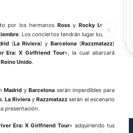
Rec
Re
"
c
to por los hermanos
Ross
y
Rocky Lynch
,
d
l
tiembre
. Los conciertos tendrán lugar los días
t
rid
(
La Riviera
) y
Barcelona
(
Razzmatazz
)
r Era: X Girlfriend Tour
«, la cual abarcará
l
Reino Unido
.
n
Madrid
y
Barcelona
serán imperdibles para
p
.
La Riviera
y
Razzmatazz
serán el escenario
ca presentación.
iver Era: X Girlfriend Tour
» adquiriendo tus