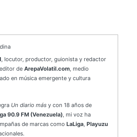
dina
l
, locutor, productor, guionista y redactor
editor de
ArepaVolatil.com
, medio
ado en música emergente y cultura
negra
Un diario más
y con 18 años de
ga 90.9 FM (Venezuela)
, mi voz ha
campañas de marcas como
LaLiga
,
Playuzu
acionales.