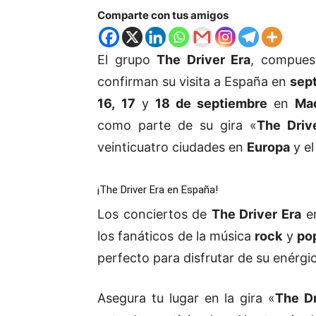
Comparte con tus amigos
El grupo
The Driver Era
, compues
confirman su visita a España en
sep
16,
17
y
18 de septiembre
en
Mad
como parte de su gira «
The Drive
veinticuatro ciudades en
Europa
y e
¡The Driver Era en España!
Los conciertos de
The Driver Era
e
los fanáticos de la música
rock
y
po
perfecto para disfrutar de su enérgi
Asegura tu lugar en la gira «
The Dr