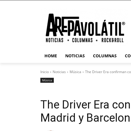
HOME
NOTICIAS
COLUMNAS
CO
Inicio
Noticias
Música
The Driver Era confirman co
Música
The Driver Era co
Madrid y Barcelo