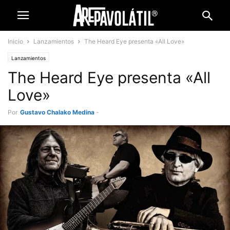
Inicio
Lanzamientos
The Heard Eye presenta «All Love»
Lanzamientos
The Heard Eye presenta «All
Love»
Por
Gustavo Chalako Medina
-