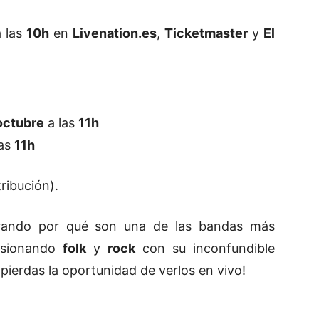
 las
10h
en
Livenation.es
,
Ticketmaster
y
El
octubre
a las
11h
las
11h
ribución).
ando por qué son una de las bandas más
fusionando
folk
y
rock
con su inconfundible
 pierdas la oportunidad de verlos en vivo!