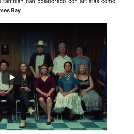
s
también han colaborado con artistas como
mes Bay
.