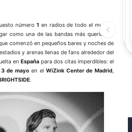
Rec
Re
"
c
puesto número
1
en radios de todo el mundo,
d
l
gar como una de las bandas más queridas y
t
Lo que comenzó en pequeños bares y noches de
stadios y arenas llenas de fans alrededor del
uelta en
España
para dos citas imperdibles: el
l
3 de mayo
en el
WiZink Center de Madrid
,
BRIGHTSIDE
.