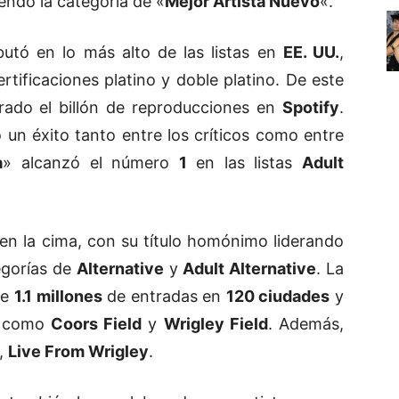
yendo la categoría de «
Mejor Artista Nuevo
«.
butó en lo más alto de las listas en
EE. UU.
,
ertificaciones platino y doble platino. De este
ado el billón de reproducciones en
Spotify
.
o un éxito tanto entre los críticos como entre
a
» alcanzó el número
1
en las listas
Adult
n en la cima, con su título homónimo liderando
egorías de
Alternative
y
Adult Alternative
. La
de
1.1 millones
de entradas en
120 ciudades
y
s como
Coors Field
y
Wrigley Field
. Además,
o,
Live From Wrigley
.