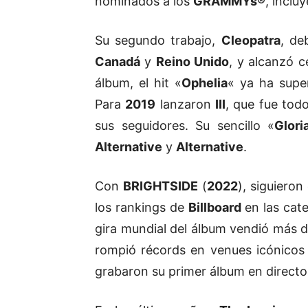
nominados a los
GRAMMYs®
, inclu
Su segundo trabajo,
Cleopatra
, de
Canadá
y
Reino Unido
, y alcanzó c
álbum, el hit
«
Ophelia
«
ya ha super
Para
2019
lanzaron
III
, que fue tod
sus seguidores. Su sencillo «
Glori
Alternative
y
Alternative
.
Con
BRIGHTSIDE
(
2022
), siguiero
los rankings de
Billboard
en las cat
gira mundial del álbum vendió más 
rompió récords en venues icónico
grabaron su primer álbum en direct