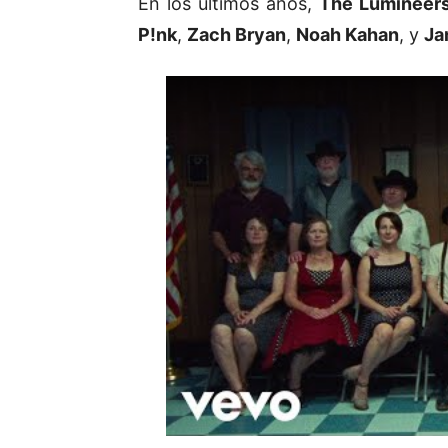
En los últimos años,
The Lumineer
P!nk
,
Zach Bryan
,
Noah Kahan
, y
Ja