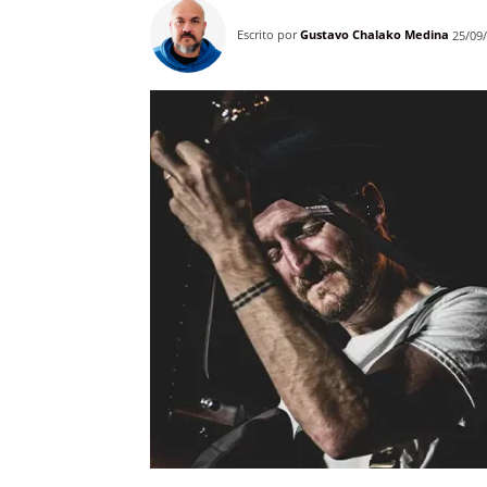
Escrito por
Gustavo Chalako Medina
25/09