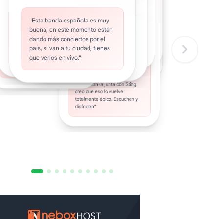
The
•
Pantera
omienda:
afuera,
•
Americania
comienda:
•
Inner
Recomienda:
JESUS
Love
CA7RIEL
Trip
"alguien tien algún tema d una
Noise
sal
TUVO
Y Paco
"Freak es evolución, carácter y
"Es super energética, te queda
"Porque a veces el silencio
banda llamada NOW LIRIC si
"Canción muy bien compuesta
•
Recomienda:
"Esta banda española es muy
riesgo. Es decir: esto no es un
Amoroso
UN
también necesita una banda
Soy metalero con buen
en la cabeza y no podes dejar
(rock, funk, jazz) para mi: el
hay alguien envíelo A este
buena, en este momento están
"Canción que no recibió el
producto juvenil, es una banda
y Sting
sonora, y esta canción sabe
orazón, y esta balada es una
"Una canción de hace unos 12
MAL
mejor riff de guitarra de todo el
de cantarla y es para
correo bombtopic@gmail.com
reconocimiento que se merece.
dando más conciertos por el
que decidió crecer frente al
exactamente cuándo apretar y
e mis favoritas. Cada vez que
años, cuando yo era feliz y no lo
rock venezolano. Luego el bajo
DIA
Es un proyecto paralelo de Toño
gracias m gustaría volver oirlos"
escucharla con el volumen a
público"
cuándo soltar."
país, si van a tu ciudad, tienes
o escucho, recuerdo buenos
sabía. Me alegra el regreso de
y batería suenan bestial."
(EA) y Rodrigo (Rebelión
iempos."
MIL"
que verlos en vivo."
esta banda en la actualidad. A
Andina), ambos de Maracay."
subir el volumen."
"Es un tema muy distinto a lo
que viene haciendo Ca7riel y
Paco y con la junta con Sting
creo que eso lo vuelve
totalmente épico. Escuchen y
disfruten"