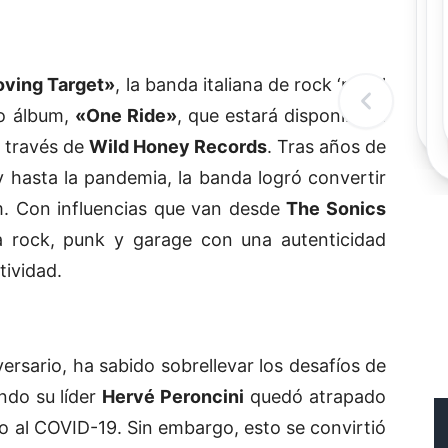
Rec
Re
"
c
ving Target»
, la banda italiana de rock ‘n’ roll
d
l
o álbum,
«One Ride»
, que estará disponible a
t
a través de
Wild Honey Records
. Tras años de
y hasta la pandemia, la banda logró convertir
m. Con influencias que van desde
The Sonics
 rock, punk y garage con una autenticidad
tividad.
ersario, ha sabido sobrellevar los desafíos de
ndo su líder
Hervé Peroncini
quedó atrapado
o al COVID-19. Sin embargo, esto se convirtió