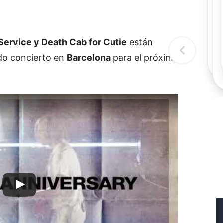
Rec
Re
"
c
Service y Death Cab for Cutie
están
d
l
do concierto en
Barcelona
para el próximo
t