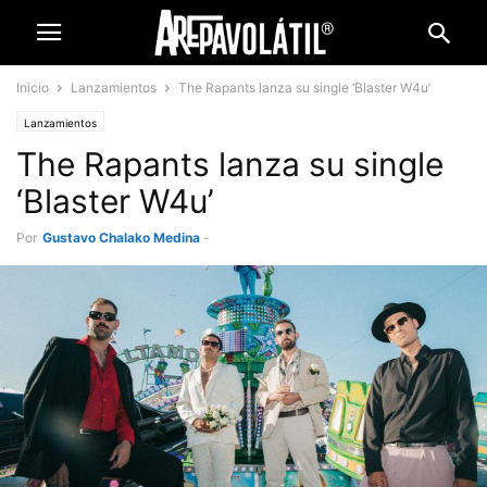
Inicio
Lanzamientos
The Rapants lanza su single ‘Blaster W4u’
Lanzamientos
The Rapants lanza su single
‘Blaster W4u’
Por
Gustavo Chalako Medina
-