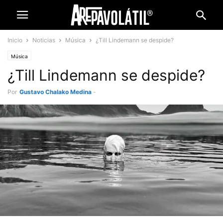
Inicio
Noticias
Música
¿Till Lindemann se despide?
Música
¿Till Lindemann se despide?
Por
Gustavo Chalako Medina
-