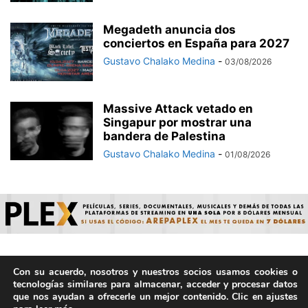
Megadeth anuncia dos
conciertos en España para 2027
Gustavo Chalako Medina
-
03/08/2026
Massive Attack vetado en
Singapur por mostrar una
bandera de Palestina
Gustavo Chalako Medina
-
01/08/2026
Con su acuerdo, nosotros y nuestros socios usamos cookies o
© ArepaVolatil.Com 2021-2025 - Hecho por humanos, no por
tecnologías similares para almacenar, acceder y procesar datos
IA. | Todos los derechos reservados.
que nos ayudan a ofrecerle un mejor contenido. Clic en ajustes