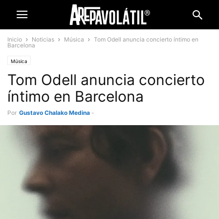
Inicio
Noticias
Música
Tom Odell anuncia concierto íntimo en
Barcelona
Música
Tom Odell anuncia concierto
íntimo en Barcelona
Por
Gustavo Chalako Medina
-