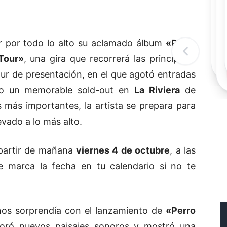
Rec
Re
"
c
ir por todo lo alto su aclamado álbum
«Perro
d
l
Tour»
, una gira que recorrerá las principales
t
our de presentación, en el que agotó entradas
ndo un memorable sold-out en
La Riviera
de
s más importantes, la artista se prepara para
levado a lo más alto.
 partir de mañana
viernes 4 de octubre
, a las
ue marca la fecha en tu calendario si no te
os sorprendía con el lanzamiento de
«Perro
loró nuevos paisajes sonoros y mostró una