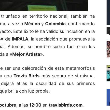
triunfado en territorio nacional, también ha
rimera vez a
México
y
Colombia
, confirmando
cto. Este éxito le ha valido su inclusión en la
4»
de
IMPALA
, la asociación que promueve la
ial. Además, su nombre suena fuerte en los
ada a
«Mejor Artista»
.
 ser una celebración de esta metamorfosis
s a una
Travis Birds
más segura de sí misma,
jará atrás la oscuridad de sus primeros
ue brilla con luz propia.
 octubre
, a las
12:00
en
travisbirds.com
.