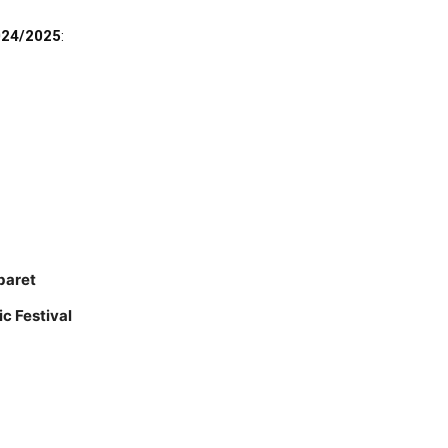
024/2025
:
baret
ic Festival