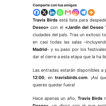
Comparte con tus amigos
Travis Birds
está lista para desped
Deseo»
con el
«Jardín del Deseo 
ciudades del país. Tras un exitoso t
en casi todas las salas –incluye
Madrid
– y su paso por los festivale
dar el cierre a esta etapa que la ha l
Las entradas estarán disponibles a
12:00
, en
travisbirds.com
. ¡Así q
quieres quedar fuera!
Hace apenas un año,
Travis Birds
n
Deseo»
, un disco con el que exp