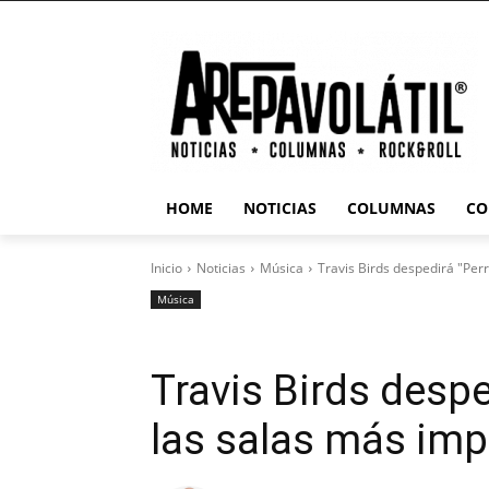
HOME
NOTICIAS
COLUMNAS
CO
Inicio
Noticias
Música
Travis Birds despedirá "Per
Música
Travis Birds desp
las salas más im