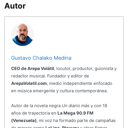
Autor
Gustavo Chalako Medina
CEO de Arepa Volátil
, locutor, productor, guionista y
redactor musical. Fundador y editor de
ArepaVolatil.com
, medio independiente enfocado
en música emergente y cultura contemporánea.
Autor de la novela negra
Un diario más
y con 18
años de trayectoria en
La Mega 90.9 FM
(Venezuela)
, mi voz ha formado parte de campañas
de marcas como
LaLiga
,
Playuzu
y otras firmas