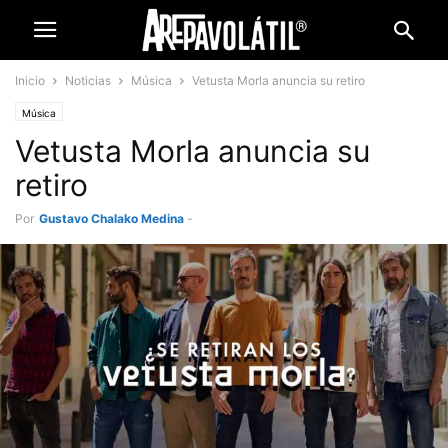
Inicio
Noticias
Música
Vetusta Morla anuncia su retiro
Música
Vetusta Morla anuncia su
retiro
Por
Gustavo Chalako Medina
-