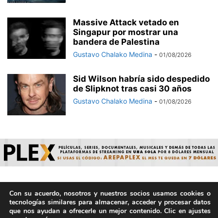
Massive Attack vetado en
Singapur por mostrar una
bandera de Palestina
Gustavo Chalako Medina
-
01/08/2026
Sid Wilson habría sido despedido
de Slipknot tras casi 30 años
Gustavo Chalako Medina
-
01/08/2026
Con su acuerdo, nosotros y nuestros socios usamos cookies o
© ArepaVolatil.Com 2021-2025 - Hecho por humanos, no por
tecnologías similares para almacenar, acceder y procesar datos
IA. | Todos los derechos reservados.
que nos ayudan a ofrecerle un mejor contenido. Clic en ajustes