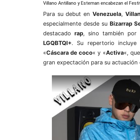
Villano Antillano y Esteman encabezan el Fest
Para su debut en
Venezuela
,
Villa
especialmente desde su
Bizarrap S
destacado
rap
, sino también por 
LGQBTQI+
. Su repertorio inclu
«
Cáscara de coco
«
y
«
Activa
«
, qu
gran expectación para su actuación