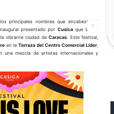
Rec
Re
"
c
os principales nombres que encabezan el
d
l
inaugural presentado por
Cusica
que busca
t
 la vibrante ciudad de
Caracas
. Este festival,
re
en la
Terraza del Centro Comercial Líder
,
n una mezcla de artistas internacionales y