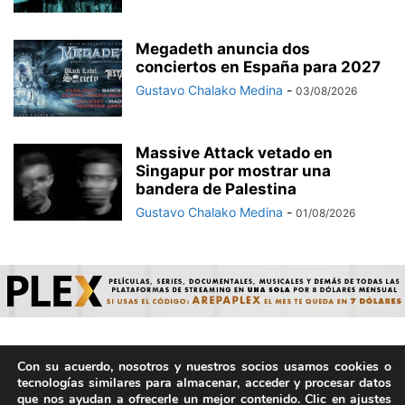
Megadeth anuncia dos
conciertos en España para 2027
Gustavo Chalako Medina
-
03/08/2026
Massive Attack vetado en
Singapur por mostrar una
bandera de Palestina
Gustavo Chalako Medina
-
01/08/2026
Con su acuerdo, nosotros y nuestros socios usamos cookies o
© ArepaVolatil.Com 2021-2025 - Hecho por humanos, no por
tecnologías similares para almacenar, acceder y procesar datos
IA. | Todos los derechos reservados.
que nos ayudan a ofrecerle un mejor contenido. Clic en ajustes