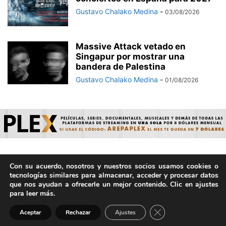
Gustavo Chalako Medina
-
03/08/2026
Massive Attack vetado en
Singapur por mostrar una
bandera de Palestina
Gustavo Chalako Medina
-
01/08/2026
Con su acuerdo, nosotros y nuestros socios usamos cookies o
© ArepaVolatil.Com 2021-2025 - Hecho por humanos, no por
tecnologías similares para almacenar, acceder y procesar datos
IA. | Todos los derechos reservados.
que nos ayudan a ofrecerle un mejor contenido. Clic en ajustes
para leer más.
Cerrar el banner de 
Aceptar
Rechazar
Ajustes