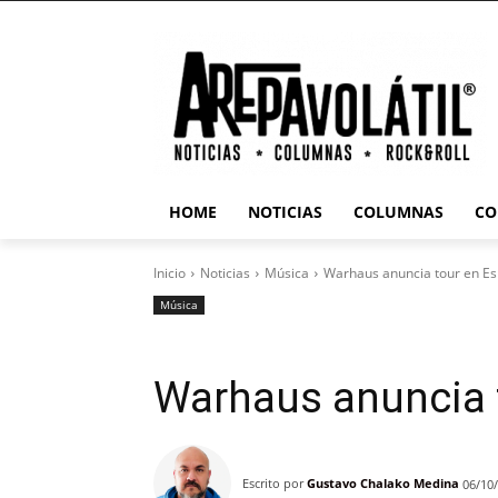
HOME
NOTICIAS
COLUMNAS
CO
Inicio
Noticias
Música
Warhaus anuncia tour en E
Música
Warhaus anuncia 
Escrito por
Gustavo Chalako Medina
06/10