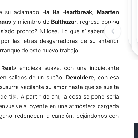
Rec
Re
de su aclamado
Ha Ha Heartbreak
,
Maarten
"
haus
y miembro de
Balthazar
, regresa con su
c
d
siado pronto? Ni idea. Lo que sí sabemos es
l
t
 por las letras desgarradoras de su anterior
arranque de este nuevo trabajo.
Real»
empieza suave, con una inquietante
cen salidos de un sueño.
Devoldere
, con esa
 susurra vacilante su amor hasta que se suelta
 ti!». A partir de ahí, la cosa se pone seria
 envuelve al oyente en una atmósfera cargada
órgano redondean la canción, dejándonos con