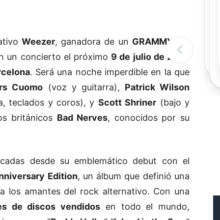
Rec
Re
"
c
ativo
Weezer
, ganadora de un
GRAMMY
, ha
d
l
 un concierto el próximo
9 de julio de 2025
t
rcelona
. Será una noche imperdible en la que
ers Cuomo
(voz y guitarra),
Patrick Wilson
a, teclados y coros), y
Scott Shriner
(bajo y
s británicos
Bad Nerves
, conocidos por su
écadas desde su emblemático debut con el
niversary Edition
, un álbum que definió una
ra los amantes del rock alternativo. Con una
es de discos vendidos
en todo el mundo,