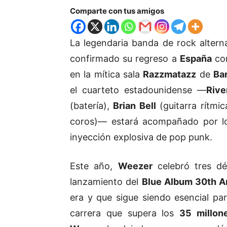
Comparte con tus amigos
La legendaria banda de rock altern
confirmado su regreso a
España
con
en la mítica sala
Razzmatazz
de
Ba
el cuarteto estadounidense —
Riv
(batería),
Brian Bell
(guitarra rítmic
coros)— estará acompañado por lo
inyección explosiva de pop punk.
Este año,
Weezer
celebró tres d
lanzamiento del
Blue Album 30th An
era y que sigue siendo esencial pa
carrera que supera los
35 millon