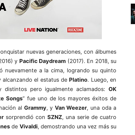
conquistar nuevas generaciones, con álbumes
2016) y
Pacific Daydream
(2017). En 2018, su
vó nuevamente a la cima, logrando su quinto
y alcanzando el estatus de
Platino
. Luego, en
y distintos pero igualmente aclamados:
OK
te Songs
” fue uno de los mayores éxitos de
nación al
Grammy
, y
Van Weezer
, una oda a
er
sorprendió con
SZNZ
, una serie de cuatro
ones
de
Vivaldi
, demostrando una vez más su