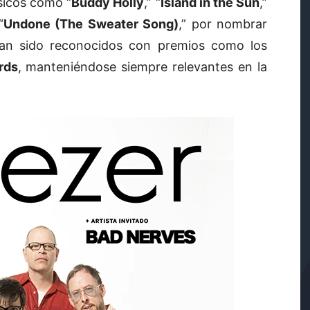
sicos como “
Buddy Holly
,” “
Island in the Sun
,”
“
Undone (The Sweater Song)
,” por nombrar
 han sido reconocidos con premios como los
rds
, manteniéndose siempre relevantes en la