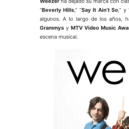
Weezer
ha dejado su marca con clá
“
Beverly Hills
,” “
Say It Ain’t So
,” y 
algunos. A lo largo de los años,
Grammys
y
MTV Video Music Awa
escena musical.