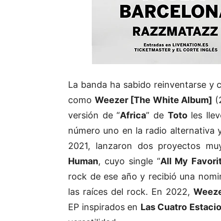
La banda ha sabido reinventarse y 
como
Weezer [The White Album]
(
versión de “
Africa
” de
Toto
les lle
número uno en la radio alternativa 
2021, lanzaron dos proyectos mu
Human
, cuyo single “
All My Favori
rock de ese año y recibió una nomi
las raíces del rock. En 2022,
Weez
EP inspirados en
Las Cuatro Estaci