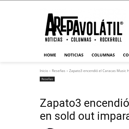
HOME
NOTICIAS
COLUMNAS
CO
Inicio
Reseñas
Zapato3 encendió el Caracas Music H
Reseñas
Zapato3 encendió 
en sold out impar