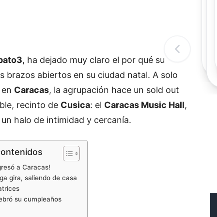
Rec
Re
"
c
d
l
t
pato3
, ha dejado muy claro el por qué su
s brazos abiertos en su ciudad natal. A solo
o en
Caracas
, la agrupación hace un sold out
ble, recinto de
Cusica
: el
Caracas Music Hall
,
 un halo de intimidad y cercanía.
contenidos
gresó a Caracas!
ga gira, saliendo de casa
atrices
ebró su cumpleaños