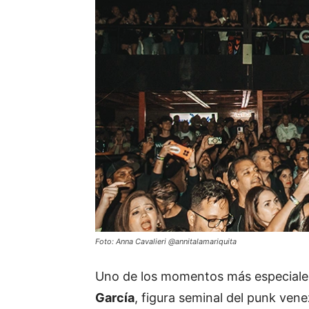
Foto: Anna Cavalieri @annitalamariquita
Uno de los momentos más especiales
García
, figura seminal del punk ven