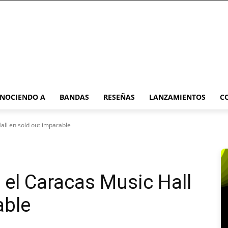
NOCIENDO A
BANDAS
RESEÑAS
LANZAMIENTOS
C
all en sold out imparable
el Caracas Music Hall
able