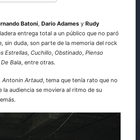
rnando Batoni
,
Darío Adames
y
Rudy
adera entrega total a un público que no paró
ue, sin duda, son parte de la memoria del rock
 Estrellas
,
Cuchillo
,
Obstinado
,
Pienso
 De Bala
, entre otras.
n
Antonin Artaud
, tema que tenía rato que no
 la audiencia se moviera al ritmo de su
demás.