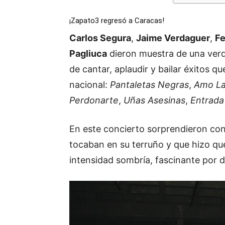
¡Zapato3 regresó a Caracas!
Carlos Segura
,
Jaime Verdaguer
,
Fe
Pagliuca
dieron muestra de una verd
de cantar, aplaudir y bailar éxitos q
nacional:
Pantaletas Negras
,
Amo Las
Perdonarte
,
Uñas Asesinas
,
Entrada
En este concierto sorprendieron co
tocaban en su terruño y que hizo que
intensidad sombría, fascinante por 