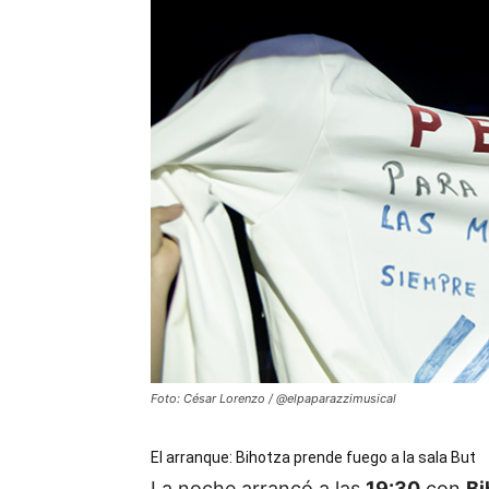
Foto: César Lorenzo / @elpaparazzimusical
El arranque: Bihotza prende fuego a la sala But
La noche arrancó a las
19:30
con
Bi