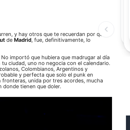
Rec
Re
"
c
d
l
ren, y hay otros que te recuerdan por qué la
t
ut
de
Madrid
, fue, definitivamente, lo
 No importó que hubiera que madrugar al día
 tu ciudad, uno no negocia con el calendario.
nezolanos, Colombianos, Argentinos y
obable y perfecta que solo el punk en
n fronteras, unida por tres acordes, mucha
en donde tienen que doler.