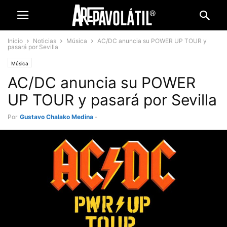
Inicio
Noticias
Música
AC/DC anuncia su POWER UP TOUR y
pasará por Sevilla
Música
AC/DC anuncia su POWER
UP TOUR y pasará por Sevilla
Por
Gustavo Chalako Medina
-