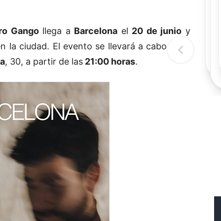
Rec
R
ro Gango
llega a
Barcelona
el
20 de junio
y
c
d
en la ciudad. El evento se llevará a cabo en la
l
t
ba
, 30, a partir de las
21:00 horas
.