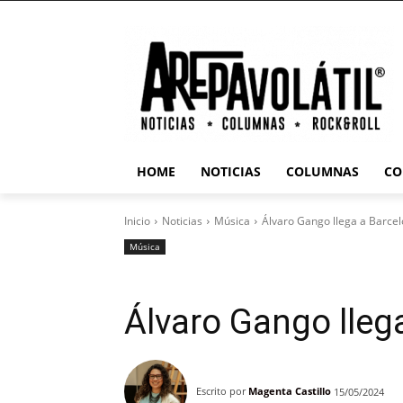
HOME
NOTICIAS
COLUMNAS
CO
Inicio
Noticias
Música
Álvaro Gango llega a Barcel
Música
Álvaro Gango lleg
Escrito por
Magenta Castillo
15/05/2024