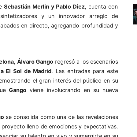
de
Sebastián Merlin y Pablo Diez
, cuenta con
, sintetizadores y un innovador arreglo de
 grabados en directo, agregando profundidad y
elona
,
Álvaro Gango
regresó a los escenarios
la El Sol de Madrid
. Las entradas para este
mostrando el gran interés del público en su
que
Gango
viene involucrando en su nueva
go
se consolida como una de las revelaciones
 proyecto lleno de emociones y expectativas.
senciar su talento en vivo y sumergirte en su