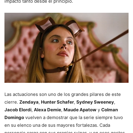
impactó tanto desde el principio.
Las actuaciones son uno de los grandes pilares de este
cierre.
Zendaya
,
Hunter Schafer
,
Sydney Sweeney
,
Jacob Elordi
,
Alexa Demie
,
Maude Apatow
y
Colman
Domingo
vuelven a demostrar que la serie siempre tuvo
en su elenco una de sus mayores fortalezas. Cada
personaje carga con sus propias ruinas, y en esos gestos