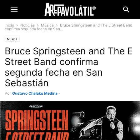
Inicio
Noticias
Música
Bruce Springsteen and The E Street Band
confirma segunda fecha en San...
Música
Bruce Springsteen and The E
Street Band confirma
segunda fecha en San
Sebastián
Por
Gustavo Chalako Medina
-