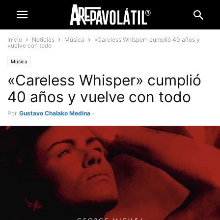
Inicio
Noticias
Música
«Careless Whisper» cumplió 40 años y
vuelve con todo
Música
«Careless Whisper» cumplió
40 años y vuelve con todo
Por
Gustavo Chalako Medina
-