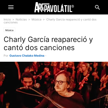
Inicio
Noticias
Música
Charly García reapareció y cantó dos
canciones
Música
Charly García reapareció y
cantó dos canciones
Por
Gustavo Chalako Medina
-