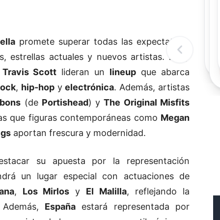
Rec
Re
"
c
ella
promete superar todas las expectativas
d
l
, estrellas actuales y nuevos artistas.
Lady
t
y
Travis Scott
lideran un
lineup
que abarca
rock
,
hip-hop
y
electrónica
. Además, artistas
bbons
(de
Portishead
) y
The Original Misfits
tras que figuras contemporáneas como
Megan
igs
aportan frescura y modernidad.
estacar su apuesta por la representación
endrá un lugar especial con actuaciones de
ana
,
Los Mirlos
y
El Malilla
, reflejando la
o. Además,
España
estará representada por