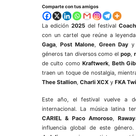
Comparte con tus amigos
La edición
2025
del festival
Coach
con un cartel que reúne a leyendas
Gaga
,
Post Malone
,
Green Day
géneros tan diversos como el
pop
,
de culto como
Kraftwerk
,
Beth Gi
traen un toque de nostalgia, mien
Thee Stallion
,
Charli XCX
y
FKA Tw
Este año, el festival vuelve a d
internacional. La música latina t
CARIEL & Paco Amoroso
,
Raway
influencia global de este géner