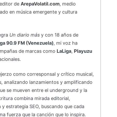
editor de
ArepaVolatil.com
, medio
ado en música emergente y cultura
negra
Un diario más
y con 18 años de
ga 90.9 FM (Venezuela)
, mi voz ha
campañas de marcas como
LaLiga
,
Playuzu
acionales.
ejerzo como corresponsal y crítico musical,
s, analizando lanzamientos y amplificando
ue se mueven entre el underground y la
ritura combina mirada editorial,
va y estrategia SEO, buscando que cada
ma fuerza que la canción que lo inspira.