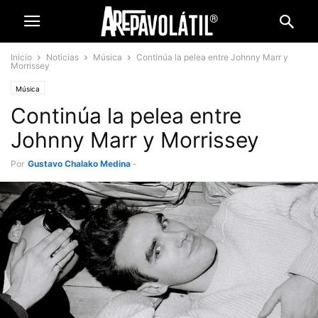
Inicio
Noticias
Música
Continúa la pelea entre Johnny Marr y
Morrissey
Música
Continúa la pelea entre
Johnny Marr y Morrissey
Por
Gustavo Chalako Medina
-