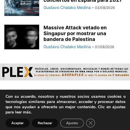
Gustavo Chalako Medina
-
03/08/2026
Massive Attack vetado en
Singapur por mostrar una
bandera de Palestina
Gustavo Chalako Medina
-
01/08/2026
Con su acuerdo, nosotros y nuestros socios usamos cookies o
© ArepaVolatil.Com 2021-2025 - Hecho por humanos, no por
tecnologías similares para almacenar, acceder y procesar datos
IA. | Todos los derechos reservados.
que nos ayudan a ofrecerle un mejor contenido. Clic en ajustes
para leer más.
Cerrar el banner de 
Aceptar
Rechazar
Ajustes