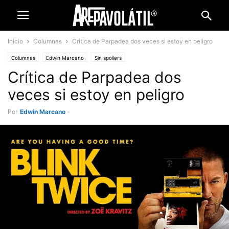
Inicio
Columnas
Crítica de Parpadea dos veces si estoy en peligro
Columnas
Edwin Marcano
Sin spoilers
Crítica de Parpadea dos
veces si estoy en peligro
Por
Edwin Marcano
-