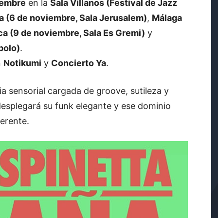
iembre
en la
Sala Villanos (Festival de Jazz
a (6 de noviembre, Sala Jerusalem)
,
Málaga
ca (9 de noviembre, Sala Es Gremi)
y
polo)
.
n
Notikumi
y
Concierto Ya
.
 sensorial cargada de groove, sutileza y
desplegará su funk elegante y ese dominio
erente.