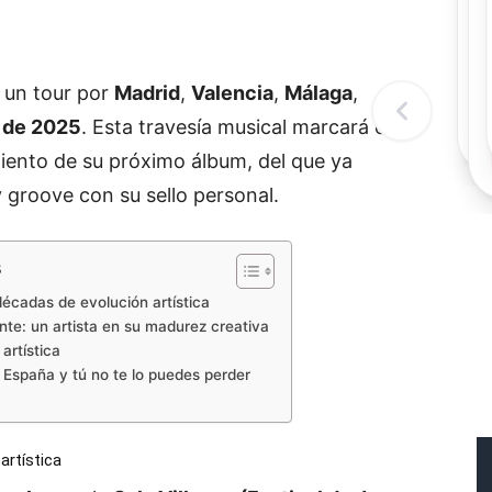
Rec
Re
"
c
un tour por
Madrid
,
Valencia
,
Málaga
,
d
l
 de 2025
. Esta travesía musical marcará el
t
miento de su próximo álbum, del que ya
y groove con su sello personal.
s
décadas de evolución artística
ente: un artista en su madurez creativa
artística
 España y tú no te lo puedes perder
artística