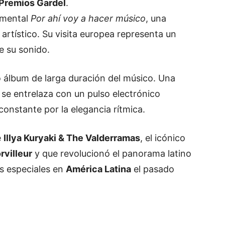
Premios Gardel
.
umental
Por ahí voy a hacer músico
, una
 artístico. Su visita europea representa un
de su sonido.
o álbum de larga duración del músico. Una
k se entrelaza con un pulso electrónico
nstante por la elegancia rítmica.
e
Illya Kuryaki & The Valderramas
, el icónico
villeur
y que revolucionó el panorama latino
s especiales en
América Latina
el pasado