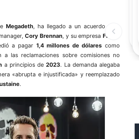
Re
 de
Megadeth
, ha llegado a un acuerdo para
exmanager,
Cory Brennan
, y su empresa
Five B
edió a pagar
1,4 millones de dólares
como
 a las reclamaciones sobre comisiones no
n
a principios de
2023
. La demanda alegaba
ra «abrupta e injustificada» y reemplazado
ustaine
.