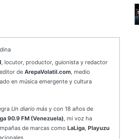
dina
l
, locutor, productor, guionista y redactor
editor de
ArepaVolatil.com
, medio
ado en música emergente y cultura
negra
Un diario más
y con 18 años de
ga 90.9 FM (Venezuela)
, mi voz ha
campañas de marcas como
LaLiga
,
Playuzu
acionales.