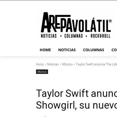
HOME
NOTICIAS
COLUMNAS
CO
Inicio
Noticias
Música
Taylor Swift anuncia The Lif
Música
Taylor Swift anunc
Showgirl, su nuev