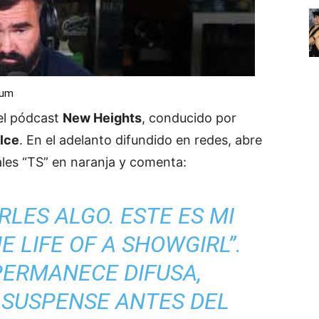
bum
 el pódcast
New Heights
, conducido por
lce
. En el adelanto difundido en redes, abre
ales “TS” en naranja y comenta:
LES ALGO. ESTE ES MI
E LIFE OF A SHOWGIRL
”.
PERMANECE DIFUSA,
 SUSPENSE ANTES DEL