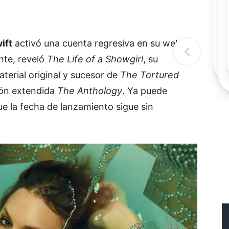
Rec
Re
"
c
ift
activó una cuenta regresiva en su web
d
l
ente, reveló
The Life of a Showgirl
, su
t
terial original y sucesor de
The Tortured
ión extendida
The Anthology
. Ya puede
ue la fecha de lanzamiento sigue sin