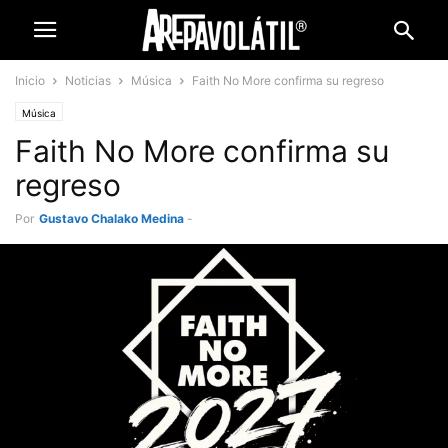
Inicio
Noticias
Música
Faith No More confirma su regreso
Música
Faith No More confirma su
regreso
Por
Gustavo Chalako Medina
-