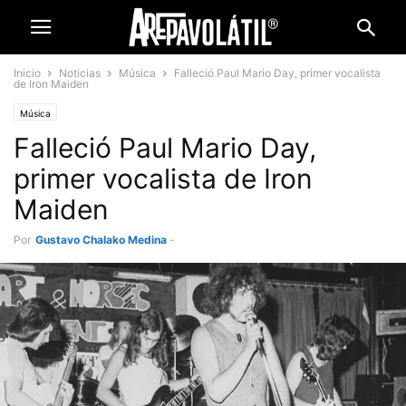
Inicio
Noticias
Música
Falleció Paul Mario Day, primer vocalista
de Iron Maiden
Música
Falleció Paul Mario Day,
primer vocalista de Iron
Maiden
Por
Gustavo Chalako Medina
-