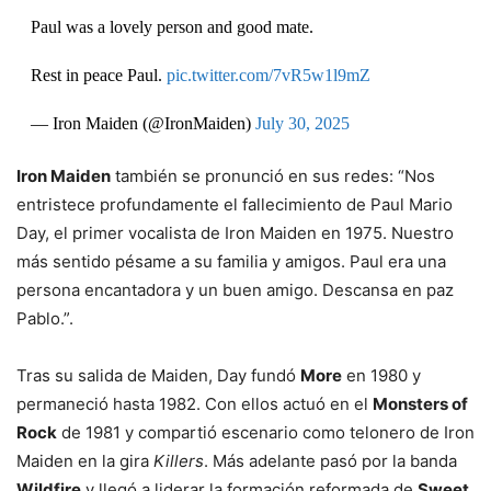
Paul was a lovely person and good mate.
Rest in peace Paul.
pic.twitter.com/7vR5w1l9mZ
— Iron Maiden (@IronMaiden)
July 30, 2025
Iron Maiden
también se pronunció en sus redes: “Nos
entristece profundamente el fallecimiento de Paul Mario
Day, el primer vocalista de Iron Maiden en 1975. Nuestro
más sentido pésame a su familia y amigos. Paul era una
persona encantadora y un buen amigo. Descansa en paz
Pablo.”.
Tras su salida de Maiden, Day fundó
More
en 1980 y
permaneció hasta 1982. Con ellos actuó en el
Monsters of
Rock
de 1981 y compartió escenario como telonero de Iron
Maiden en la gira
Killers
. Más adelante pasó por la banda
Wildfire
y llegó a liderar la formación reformada de
Sweet
,