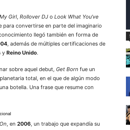
My Girl
,
Rollover DJ
o
Look What You’ve
e para convertirse en parte del imaginario
 reconocimiento llegó también en forma de
004
, además de múltiples certificaciones de
s
y
Reino Unido
.
onar sobre aquel debut,
Get Born
fue un
lanetaria total, en el que de algún modo
una botella. Una frase que resume con
cional
 On
, en
2006
, un trabajo que expandía su