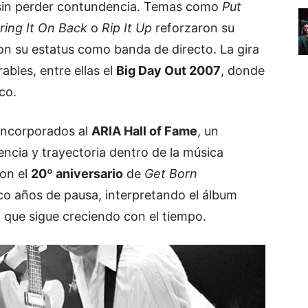
 sin perder contundencia. Temas como
Put
ring It On Back
o
Rip It Up
reforzaron su
on su estatus como banda de directo. La gira
bles, entre ellas el
Big Day Out 2007
, donde
co.
incorporados al
ARIA Hall of Fame
, un
ncia y trayectoria dentro de la música
ron el
20º aniversario
de
Get Born
nco años de pausa, interpretando el álbum
 que sigue creciendo con el tiempo.