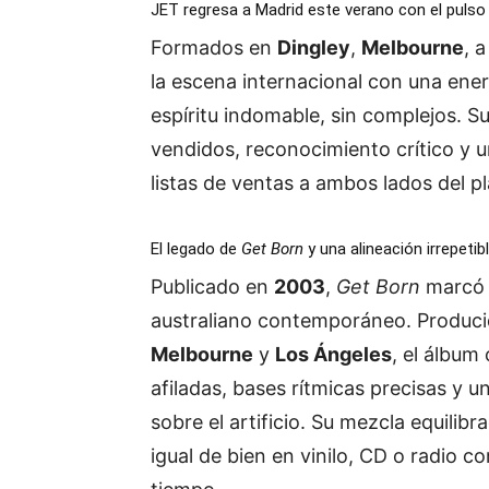
JET regresa a Madrid este verano con el pulso 
Formados en
Dingley
,
Melbourne
, 
la escena internacional con una energ
espíritu indomable, sin complejos. S
vendidos, reconocimiento crítico y u
listas de ventas a ambos lados del p
El legado de
Get Born
y una alineación irrepetib
Publicado en
2003
,
Get Born
marcó u
australiano contemporáneo. Produc
Melbourne
y
Los Ángeles
, el álbum
afiladas, bases rítmicas precisas y 
sobre el artificio. Su mezcla equili
igual de bien en vinilo, CD o radio c