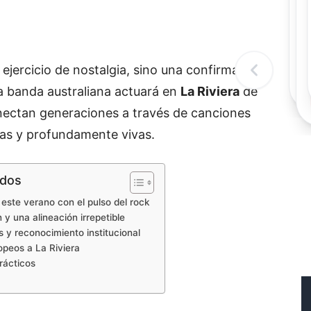
Rec
Re
"
c
d
ejercicio de nostalgia, sino una confirmación
l
t
la banda australiana actuará en
La Riviera
de
onectan generaciones a través de canciones
tas y profundamente vivas.
idos
este verano con el pulso del rock
 y una alineación irrepetible
s y reconocimiento institucional
opeos a La Riviera
rácticos