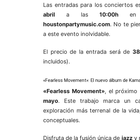
Las entradas para los conciertos es
abril
a las
10:00h
e
houstonpartymusic.com
. No te pie
a este evento inolvidable.
El precio de la entrada será de
38
incluidos).
«Fearless Movement»: El nuevo álbum de Kam
«Fearless Movement»
, el próxim
mayo
. Este trabajo marca un c
exploración más terrenal de la vid
conceptuales.
Disfruta de la fusión única de
jazz
y 