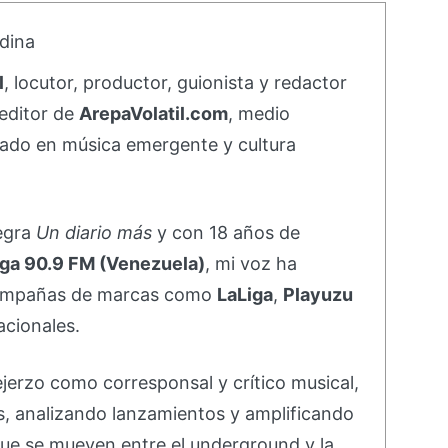
dina
l
, locutor, productor, guionista y redactor
editor de
ArepaVolatil.com
, medio
ado en música emergente y cultura
negra
Un diario más
y con 18 años de
ga 90.9 FM (Venezuela)
, mi voz ha
campañas de marcas como
LaLiga
,
Playuzu
acionales.
ejerzo como corresponsal y crítico musical,
s, analizando lanzamientos y amplificando
ue se mueven entre el underground y la