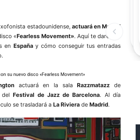
Rec
Re
"
c
xofonista estadounidense,
actuará en Madrid
d
l
isco «
Fearless Movement»
. Aquí te daremos
t
os en
España
y cómo conseguir tus entradas
o.
con su nuevo disco «Fearless Movement»
ngton
actuará en la sala
Razzmatazz
de
a del
Festival de Jazz de Barcelona
. Al día
áculo se trasladará a
La Riviera
de
Madrid
.