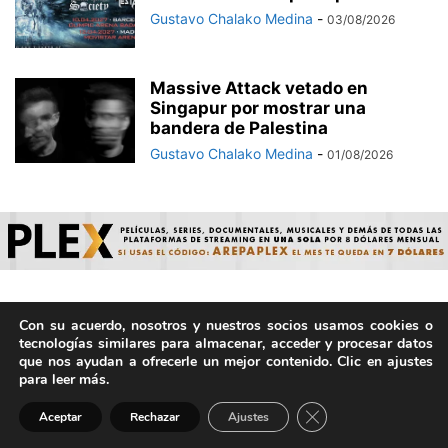
Gustavo Chalako Medina
-
03/08/2026
Massive Attack vetado en
Singapur por mostrar una
bandera de Palestina
Gustavo Chalako Medina
-
01/08/2026
Con su acuerdo, nosotros y nuestros socios usamos cookies o
© ArepaVolatil.Com 2021-2025 - Hecho por humanos, no por
tecnologías similares para almacenar, acceder y procesar datos
IA. | Todos los derechos reservados.
que nos ayudan a ofrecerle un mejor contenido. Clic en ajustes
para leer más.
Cerrar el banner de 
Aceptar
Rechazar
Ajustes