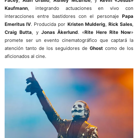
Facey
,
Alan Ursillo
,
Ashley McBride
, y
Kevin «Jesus»
Kaufmann
, integrando actuaciones en vivo con
interacciones entre bastidores con el personaje
Papa
Emeritus IV
. Producida por
Kristen Mulderig
,
Rick Sales
,
Craig Butta
, y
Jonas Åkerlund
. «
Rite Here Rite Now
»
promete ser un evento cinematográfico que captará la
atención tanto de los seguidores de
Ghost
como de los
aficionados al cine.